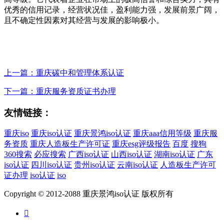
优秀的信用记录，经营状况佳，盈利能力强，发展前景广阔，
且不确定性因素对其经营与发展的影响极小。
上一篇：重庆碳中和管理体系认证
下一篇：重庆服务资质证书办理
友情链接：
重庆iso
重庆iso认证
重庆景鸿iso认证
重庆aaa信用等级
重庆服
务资质
重庆人造板生产许可证
重庆esg评级报告
百度
搜狗
360搜索
必应搜索
广西iso认证
山西iso认证
湖南iso认证
广东
iso认证
四川iso认证
贵州iso认证
云南iso认证
人造板生产许可
证办理
iso认证
iso
Copyright © 2012-2088 重庆景鸿iso认证 版权所有
